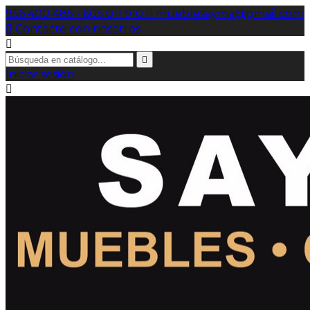
956 400 485 - 605 011 910

mueblesayma@gmail.com

Contacte con nosotros


Iniciar sesión
