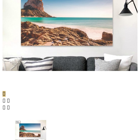




