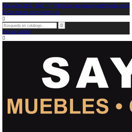
956 400 485 - 605 011 910

mueblesayma@gmail.com

Contacte con nosotros


Iniciar sesión
