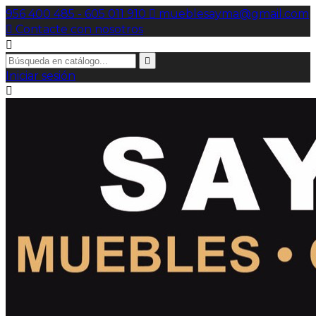
956 400 485 - 605 011 910

mueblesayma@gmail.com

Contacte con nosotros


Iniciar sesión
