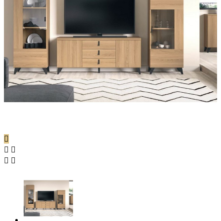




