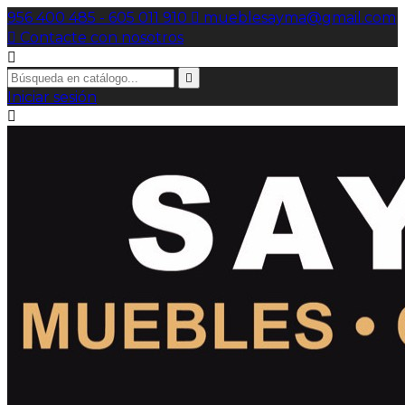
956 400 485 - 605 011 910

mueblesayma@gmail.com

Contacte con nosotros


Iniciar sesión
