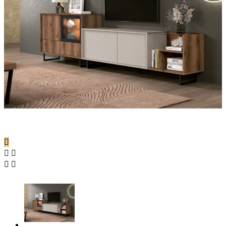




