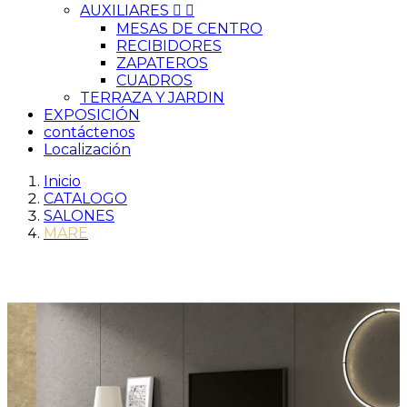
AUXILIARES


MESAS DE CENTRO
RECIBIDORES
ZAPATEROS
CUADROS
TERRAZA Y JARDIN
EXPOSICIÓN
contáctenos
Localización
Inicio
CATALOGO
SALONES
MARE