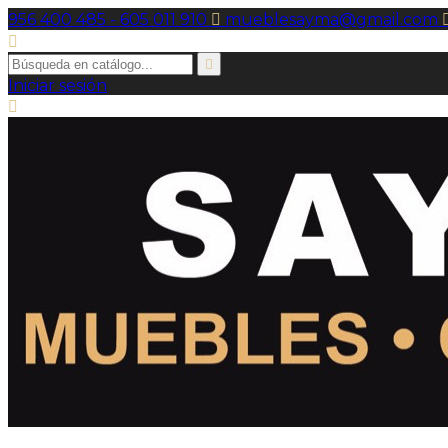
956 400 485 - 605 011 910

mueblesayma@gmail.com


Iniciar sesión
