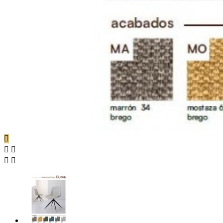




