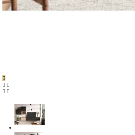




