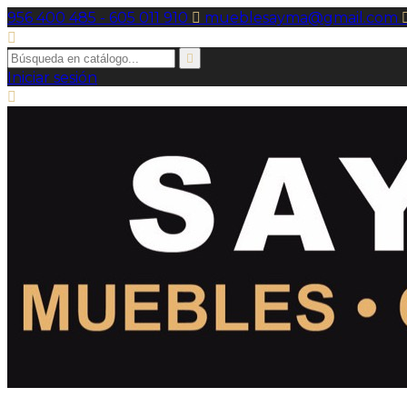
956 400 485 - 605 011 910

mueblesayma@gmail.com


Iniciar sesión
